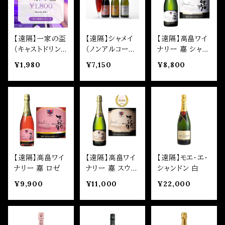
【遠隔】一家の盃
【遠隔】シャメイ
【遠隔】高畠ワイ
（キャストドリン
（ノンアルコール
ナリー 嘉 シャル
ク）
ボトル）
ドネ
¥1,980
¥7,150
¥8,800
【遠隔】高畠ワイ
【遠隔】高畠ワイ
【遠隔】モエ・エ・
ナリー 嘉 ロゼ
ナリー 嘉 スウィ
シャンドン 白
ート
¥9,900
¥11,000
¥22,000