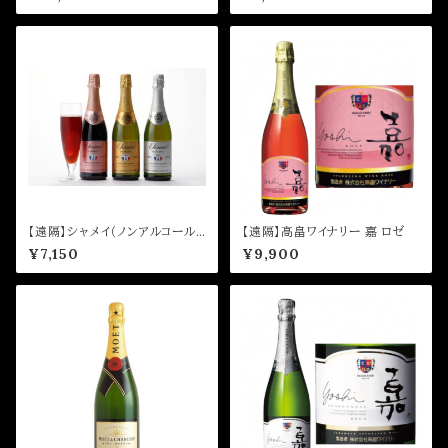
【遠隔】シャメイ（ノンアルコール
【遠隔】高畠ワイナリー 嘉 ロゼ
ボトル）
¥7,150
¥9,900