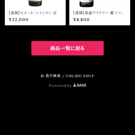
【遠隔】モエ・エ・シャンドン 白
【遠隔】高畠ワイナリー 嘉 シャル
ドネ
¥22,000
¥8,800
商品一覧に戻る
© 黒月興業 / ONLINE SHOP
Powered by