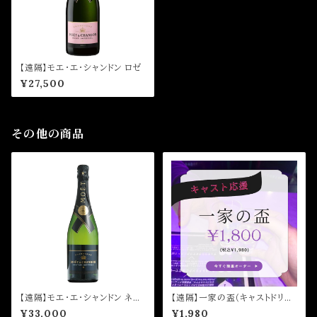
【遠隔】モエ・エ・シャンドン ロゼ
¥27,500
その他の商品
【遠隔】モエ・エ・シャンドン ネク
【遠隔】一家の盃（キャストドリン
ター
ク）
¥33,000
¥1,980