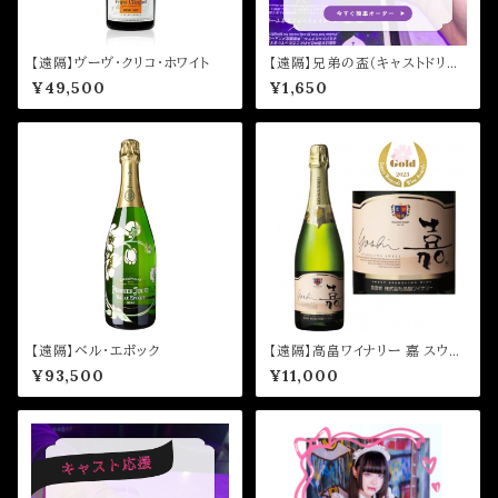
【遠隔】ヴーヴ・クリコ・ホワイト
【遠隔】兄弟の盃（キャストドリン
ク）
¥49,500
¥1,650
【遠隔】ベル・エポック
【遠隔】高畠ワイナリー 嘉 スウィ
ート
¥93,500
¥11,000