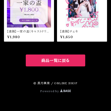
【遠隔】一家の盃（キャストドリン
【遠隔】チェキ
ク）
¥1,980
¥1,650
商品一覧に戻る
© 黒月興業 / ONLINE SHOP
Powered by