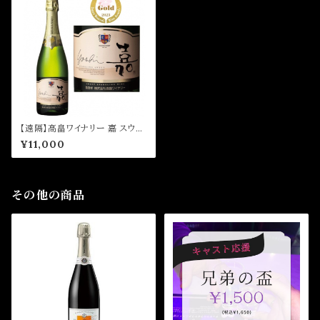
【遠隔】高畠ワイナリー 嘉 スウィ
ート
¥11,000
その他の商品